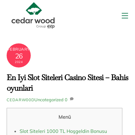
Skip
to
Me
content
FEBRUARY
26
2024
En Iyi Slot Siteleri Casino Sitesi – Bahis
oyunlari
Uncategorized
0
CEDARW00D
Menü
Slot Siteleri 1000 TL Hoşgeldin Bonusu