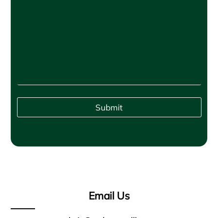
Submit
Email Us