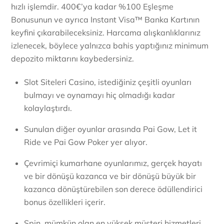
hızlı işlemdir. 400€’ya kadar %100 Eşleşme
Bonusunun ve ayrıca Instant Visa™ Banka Kartının
keyfini çıkarabileceksiniz. Harcama alışkanlıklarınız
izlenecek, böylece yalnızca bahis yaptığınız minimum
depozito miktarını kaybedersiniz.
Slot Siteleri Casino, istediğiniz çeşitli oyunları
bulmayı ve oynamayı hiç olmadığı kadar
kolaylaştırdı.
Sunulan diğer oyunlar arasında Pai Gow, Let it
Ride ve Pai Gow Poker yer alıyor.
Çevrimiçi kumarhane oyunlarımız, gerçek hayatı
ve bir dönüşü kazanca ve bir dönüşü büyük bir
kazanca dönüştürebilen son derece ödüllendirici
bonus özellikleri içerir.
Spin, mümkün olan en yüksek müşteri hizmetleri