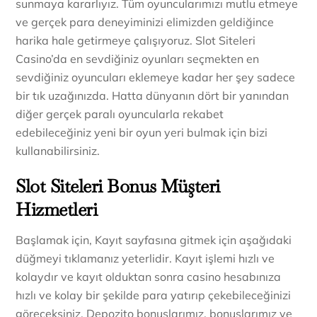
sunmaya kararlıyız. Tüm oyuncularımızı mutlu etmeye
ve gerçek para deneyiminizi elimizden geldiğince
harika hale getirmeye çalışıyoruz. Slot Siteleri
Casino’da en sevdiğiniz oyunları seçmekten en
sevdiğiniz oyuncuları eklemeye kadar her şey sadece
bir tık uzağınızda. Hatta dünyanın dört bir yanından
diğer gerçek paralı oyuncularla rekabet
edebileceğiniz yeni bir oyun yeri bulmak için bizi
kullanabilirsiniz.
Slot Siteleri Bonus Müşteri
Hizmetleri
Başlamak için, Kayıt sayfasına gitmek için aşağıdaki
düğmeyi tıklamanız yeterlidir. Kayıt işlemi hızlı ve
kolaydır ve kayıt olduktan sonra casino hesabınıza
hızlı ve kolay bir şekilde para yatırıp çekebileceğinizi
göreceksiniz. Depozito bonuslarımız, bonuslarımız ve