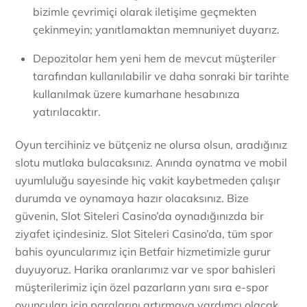
bizimle çevrimiçi olarak iletişime geçmekten
çekinmeyin; yanıtlamaktan memnuniyet duyarız.
Depozitolar hem yeni hem de mevcut müşteriler
tarafından kullanılabilir ve daha sonraki bir tarihte
kullanılmak üzere kumarhane hesabınıza
yatırılacaktır.
Oyun tercihiniz ve bütçeniz ne olursa olsun, aradığınız
slotu mutlaka bulacaksınız. Anında oynatma ve mobil
uyumluluğu sayesinde hiç vakit kaybetmeden çalışır
durumda ve oynamaya hazır olacaksınız. Bize
güvenin, Slot Siteleri Casino’da oynadığınızda bir
ziyafet içindesiniz. Slot Siteleri Casino’da, tüm spor
bahis oyuncularımız için Betfair hizmetimizle gurur
duyuyoruz. Harika oranlarımız var ve spor bahisleri
müşterilerimiz için özel pazarların yanı sıra e-spor
oyuncuları için paralarını artırmaya yardımcı olacak